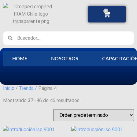
0
HOME
NOSOTROS
CAPACITACIÓ
Inicio
/
Tienda
/ Página 4
Mostrando 37–46 de 46 resultados