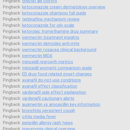
Pingback:
orlistat alli costco
Pingback:
ketoconazole cream dermatology overview
Pingback:
ketoconazole shampoo full guide
Pingback:
terbinafine mechanism review
Pingback:
ketoconazole for oily scalp
Pingback:
ketorolac tromethamine drug summary
Pingback:
ivermectin treatment insights
Pingback:
ivermectin demodex anti‑mite
Pingback:
ivermectin rosacea clinical background
Pingback:
ivermectin MOA
Pingback:
minoxidil regrowth metrics
Pingback:
minoxidil women’s comparison guide
Pingback:
ED drug food‑related onset changes
Pingback:
avanafil do‑not‑use conditions
Pingback:
avanafil effect classification
Pingback:
vardenafil side effect explanation
Pingback:
vardenafil cautionary alerts
Pingback:
augmentin vs amoxicillin key information
Pingback:
bronchitis persistent cough
Pingback:
otitis media fever
Pingback:
penicillin allergy rash types
Pingback:
pneumonia clinical overview